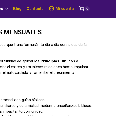
os
Blog
Contacto
Mi cuenta
0
OS MENSUALES
cos que transformarán tu día a día con la sabiduría
rtunidad de aplicar los
Principios Bíblicos
a
ar el estrés y fortalecer relaciones hasta impulsar
ar el autocuidado y fomentar el crecimiento
personal con guías bíblicas.
familiares y de amistad mediante enseñanzas bíblicas.
a impactar tu comunidad.