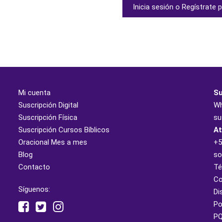
Cursos
Inicia sesión o Regístrate p
Bíblicos
Mensuales
cantidad
Mi cuenta
Su
Suscripción Digital
W
Suscripción Física
su
Suscripción Cursos Bíblicos
At
Oracional Mes a mes
+5
Blog
so
Contacto
Té
Co
Síguenos:
Di
Po
PQ